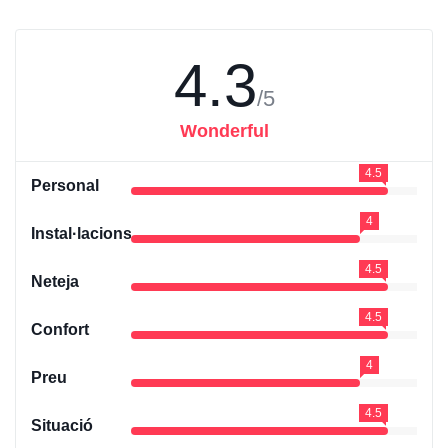
4.3
/5
Wonderful
4.5
Personal
4
Instal·lacions
4.5
Neteja
4.5
Confort
4
Preu
4.5
Situació