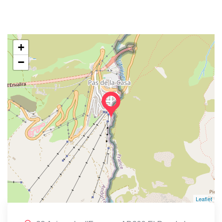
+
−
Leaflet