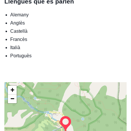
Llengües que es parlen
Alemany
Anglès
Castellà
Francès
Italià
Portuguès
+
−