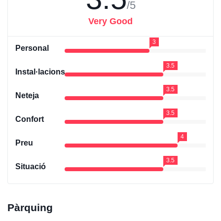
/5
Very Good
3
Personal
3.5
Instal·lacions
3.5
Neteja
3.5
Confort
4
Preu
3.5
Situació
Pàrquing