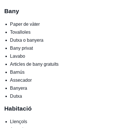
Bany
Paper de vàter
Tovalloles
Dutxa o banyera
Bany privat
Lavabo
Articles de bany gratuïts
Barnús
Assecador
Banyera
Dutxa
Habitació
Llençols