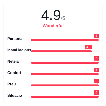
4.9
/5
Wonderful
5
Personal
4.5
Instal·lacions
5
Neteja
5
Confort
5
Preu
5
Situació